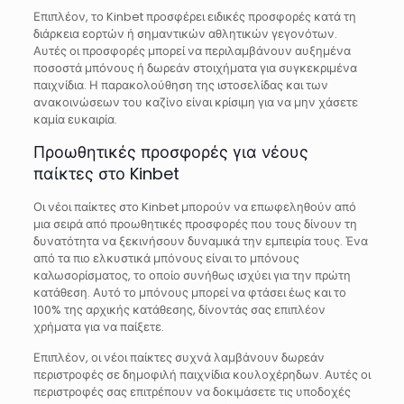
Επιπλέον, το Kinbet προσφέρει ειδικές προσφορές κατά τη
διάρκεια εορτών ή σημαντικών αθλητικών γεγονότων.
Αυτές οι προσφορές μπορεί να περιλαμβάνουν αυξημένα
ποσοστά μπόνους ή δωρεάν στοιχήματα για συγκεκριμένα
παιχνίδια. Η παρακολούθηση της ιστοσελίδας και των
ανακοινώσεων του καζίνο είναι κρίσιμη για να μην χάσετε
καμία ευκαιρία.
Προωθητικές προσφορές για νέους
παίκτες στο Kinbet
Οι νέοι παίκτες στο Kinbet μπορούν να επωφεληθούν από
μια σειρά από προωθητικές προσφορές που τους δίνουν τη
δυνατότητα να ξεκινήσουν δυναμικά την εμπειρία τους. Ένα
από τα πιο ελκυστικά μπόνους είναι το μπόνους
καλωσορίσματος, το οποίο συνήθως ισχύει για την πρώτη
κατάθεση. Αυτό το μπόνους μπορεί να φτάσει έως και το
100% της αρχικής κατάθεσης, δίνοντάς σας επιπλέον
χρήματα για να παίξετε.
Επιπλέον, οι νέοι παίκτες συχνά λαμβάνουν δωρεάν
περιστροφές σε δημοφιλή παιχνίδια κουλοχέρηδων. Αυτές οι
περιστροφές σας επιτρέπουν να δοκιμάσετε τις υποδοχές