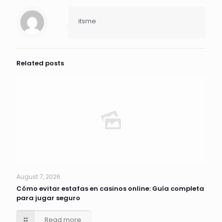
itsme
Related posts
August 7, 2026
Cómo evitar estafas en casinos online: Guía completa
para jugar seguro
Read more