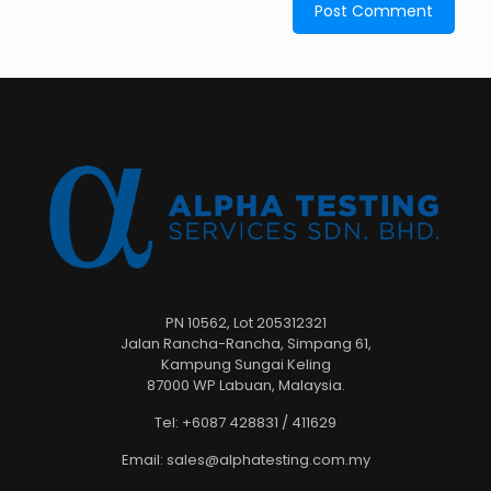
PN 10562, Lot 205312321
Jalan Rancha-Rancha, Simpang 61,
Kampung Sungai Keling
87000 WP Labuan, Malaysia.
Tel: +6087 428831 / 411629
Email: sales@alphatesting.com.my